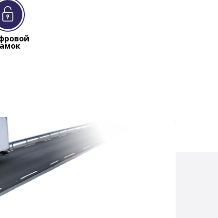
фровой
замок