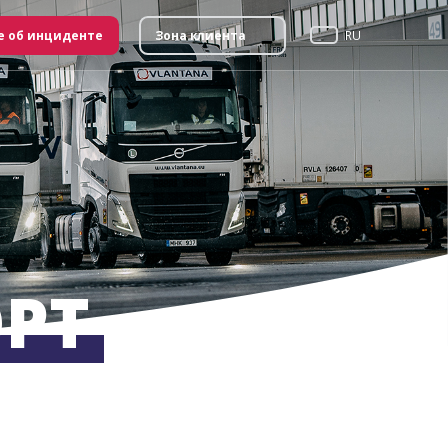
 об инциденте
Зона клиента
RU
РТ