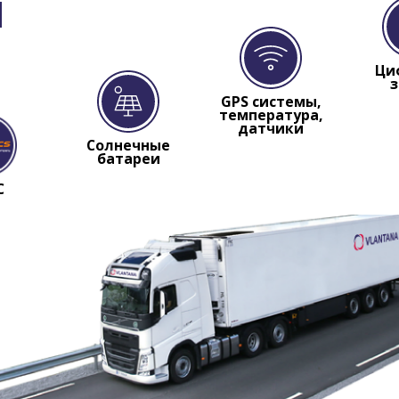
и
Ци
GPS системы,
температура,
датчики
Солнечные
батареи
С