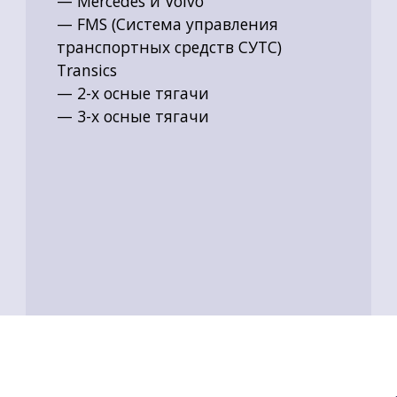
— Mercedes и Volvo
— FMS (Система управления
транспортных средств СУТС)
Transics
— 2-х осные тягачи
— 3-х осные тягачи