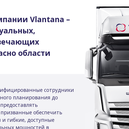
пании Vlantana –
уальных,
твечающих
асно области
лифицированные сотрудники
чного планирования до
 предоставлять
 призванные обеспечить
 и гибкие, доступные
льных мощностей в