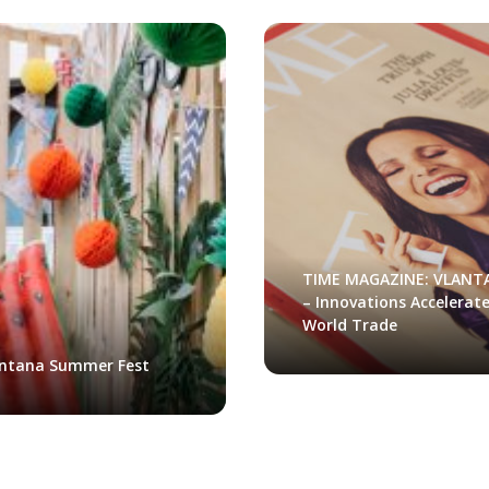
TIME MAGAZINE: VLANT
– Innovations Accelerat
World Trade
ntana Summer Fest