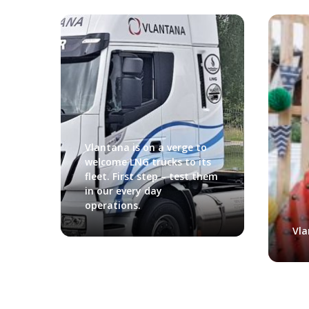
Vlantana is on a verge to
welcome LNG trucks to its
fleet. First step – test them
in our every day
operations.
Vla