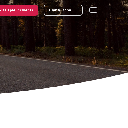
kite apie incidentą
Klientų zona
LT