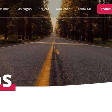
ie mus
Paslaugos
Karjera
Naujienos
Kontaktai
Praneš
OS