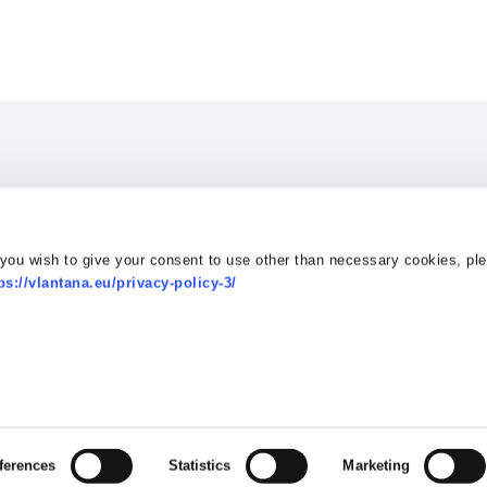
Susisiekite:
 you wish to give your consent to use other than necessary cookies, pl
 ir sunkvežimių plovykla
Adresas
Kontaktai
ps://vlantana.eu/privacy-policy-3/
e kainos
Dvaro g. 1,
El. p.
office@vla
kodeksas
Gobergiškė
o politika
LT-96173 Lietuva
pcinė politika
ferences
Statistics
Marketing