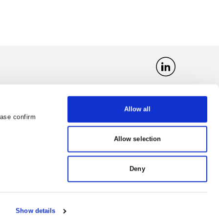
Allow all
ease confirm
Įmonės kodas 163377040
ntana.lt
PVM kodas LT633770418
Allow selection
DUNS 534943832
GLN 4779047910004
Deny
Show details