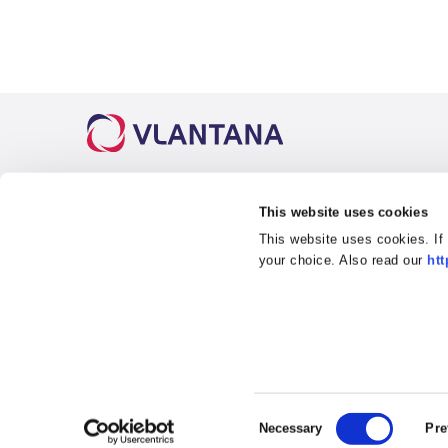
This website uses cookies
Naudingos nuorodos
This website uses cookies. If
Apie mus
Kelių transportas
Degalinė
your choice. Also read our
htt
Karjera
Intermodaliniai pervežimai
Klauskit
Naujienos
Sandėliavimas
Etikos 
Kontaktai
Vairuotojų mokymo centras
Privatum
Klientų zona
Socialinė atsakomybė
Antikoru
Consent
Necessary
Pre
© 2026 Vlantana
Selection