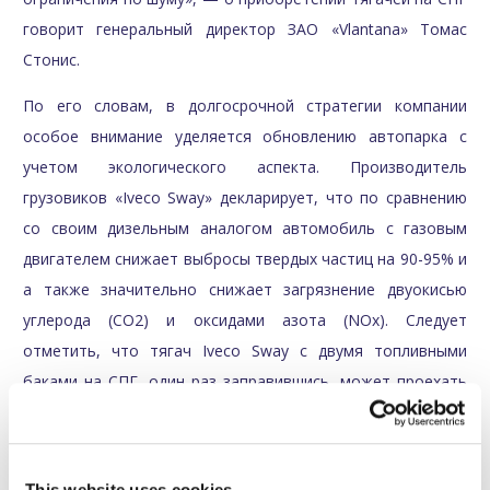
говорит генеральный директор ЗАО «Vlantana» Томас
Стонис.
По его словам, в долгосрочной стратегии компании
особое внимание уделяется обновлению автопарка с
учетом экологического аспекта. Производитель
грузовиков «Iveco Sway» декларирует, что по сравнению
со своим дизельным аналогом автомобиль с газовым
двигателем снижает выбросы твердых частиц на 90-95% и
а также значительно снижает загрязнение двуокисью
углерода (CO2) и оксидами азота (NOx). Следует
отметить, что тягач Iveco Sway с двумя топливными
баками на СПГ, один раз заправившись, может проехать
до 1600 км. По результатам расчетов расход топлива
тягача на СПГ на целых 15 % меньше по сравнению с
тягачом на дизельном топливе. меньше по сравнению с
This website uses cookies