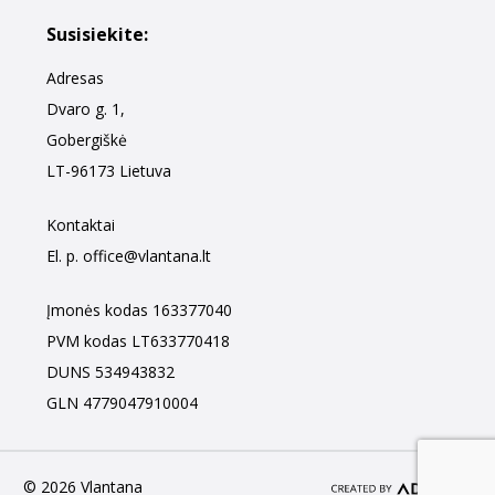
Susisiekite:
Adresas
Dvaro g. 1,
Gobergiškė
LT-96173 Lietuva
Kontaktai
El. p.
office@vlantana.lt
Įmonės kodas 163377040
PVM kodas LT633770418
DUNS 534943832
GLN 4779047910004
© 2026 Vlantana