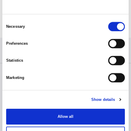
Consent
Necessary
Selection
Preferences
Statistics
Naudingos nuorodos
Marketing
Apie mus
Karjera
Show details
Naujienos
Kontaktai
Allow all
Klientų zona