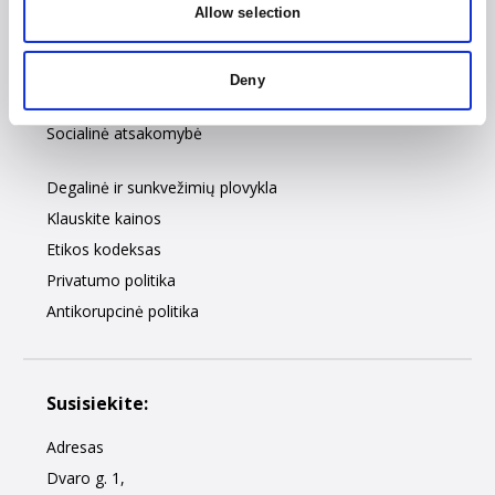
Kelių transportas
Allow selection
Intermodaliniai pervežimai
Sandėliavimas
Deny
Vairuotojų mokymo centras
Socialinė atsakomybė
Degalinė ir sunkvežimių plovykla
Klauskite kainos
Etikos kodeksas
Privatumo politika
Antikorupcinė politika
Susisiekite:
Adresas
Dvaro g. 1,